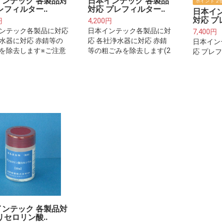
インテック 各製品対
日本インテック 各製品
ポイント２
レフィルター..
対応 プレフィルター..
日本イ
対応 プ
円
4,200円
ンテック各製品に対応
日本インテック各製品に対
7,400円
水器に対応 赤錆等の
応 各社浄水器に対応 赤錆
日本イン
を除去します※ご注意
等の粗ごみを除去します(2
応 プレ
※プレフィルターは整
本セット)※ご注意下さい※
+交換用
浄水器本体に取り付け
プレフィルターは整水器・
年分)※
ルターカートリッジで
浄水器本体に取り付けるフ
フィルタ
いません。
ィルターカートリッジでは
器本体に
ございません。
ターカー
いません
インテック 各製品対
リセロリン酸..