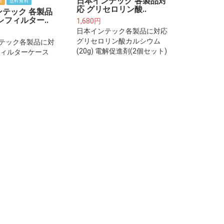
日本インテック 各製品対
倍
送料無料
応 グリセロリン酸..
ンテック 各製品
レフィルター..
1,680円
日本インテック各製品に対応
グリセロリン酸カルシウム
テック各製品に対
(20g) 電解促進剤(2個セット)
フィルターケース
カートリッジ(約2
ご注意下さい※プレ
ーは整水器・浄水
取り付けるフィル
トリッジではござ
。