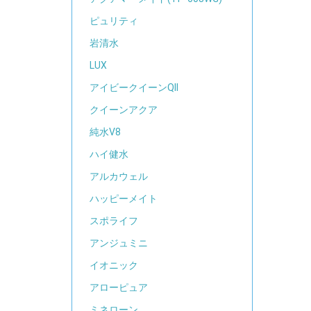
ピュリティ
岩清水
LUX
アイビークイーンQII
クイーンアクア
純水V8
ハイ健水
アルカウェル
ハッピーメイト
スポライフ
アンジュミニ
イオニック
アローピュア
ミネローン