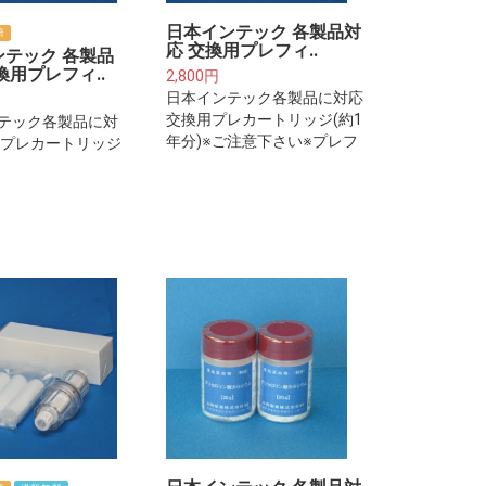
日本インテック 各製品対
倍
応 交換用プレフィ..
ンテック 各製品
換用プレフィ..
2,800円
日本インテック各製品に対応
交換用プレカートリッジ(約1
テック各製品に対
年分)※ご注意下さい※プレフ
用プレカートリッジ
ィルターは整水器・浄水器本
)※ご注意下さい※
体に取り付けるフィルターカ
ルターは整水器・
ートリッジではございませ
体に取り付けるフ
ん。
カートリッジでは
せん。