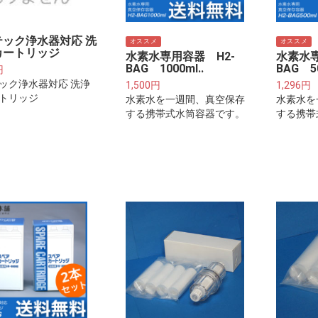
テック浄水器対応 洗
オススメ
オススメ
カートリッジ
水素水専用容器 H2-
水素水専
BAG 1000ml..
BAG 50
円
ック浄水器対応 洗浄
1,500円
1,296円
トリッジ
水素水を一週間、真空保存
水素水を
する携帯式水筒容器です。
する携帯