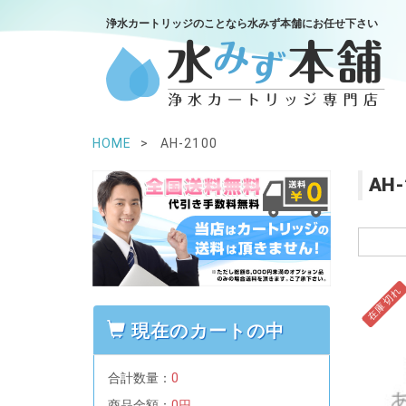
浄水カートリッジのことなら水みず本舗にお任せ下さい
HOME
AH-2100
AH-
在庫切れ
現在のカートの中
合計数量：
0
商品金額：
0円