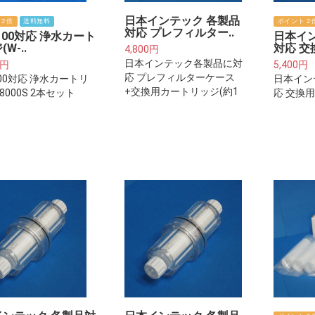
日本インテック 各製品
２倍
送料無料
ポイント２
対応 プレフィルター..
2100対応 浄水カート
日本イ
W-..
対応 交
4,800円
日本インテック各製品に対
0円
5,400円
応 プレフィルターケース
100対応 浄水カートリ
日本イン
+交換用カートリッジ(約1
8000S 2本セット
応 交換
年分)※ご注意下さい※プレ
(約2年分
フィルターは整水器・浄水
プレフィ
器本体に取り付けるフィル
浄水器本
ターカートリッジではござ
ィルター
いません。
ございま