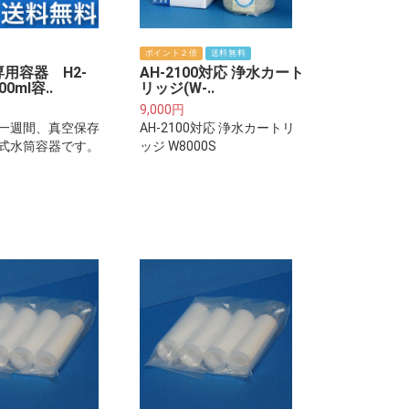
ポイント２倍
送料無料
用容器 H2-
AH-2100対応 浄水カート
0ml容..
リッジ(W-..
9,000円
一週間、真空保存
AH-2100対応 浄水カートリ
式水筒容器です。
ッジ W8000S