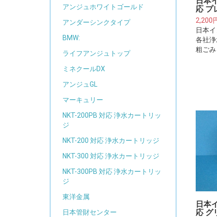
日本
アンジュホワイトゴールド
応 プ
2,200
アンダーシンクタイプ
日本イ
BMW:
各社浄
粗ごみ
ライフアンジュトップ
下さい
水器・
ミネクールDX
るフィ
アンジュGL
はござ
マーキュリー
NKT-200PB 対応 浄水カートリッ
ジ
NKT-200 対応 浄水カートリッジ
NKT-300 対応 浄水カートリッジ
NKT-300PB 対応 浄水カートリッ
ジ
東洋金属
日本
応 グ
日本管財センター