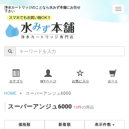
浄水カートリッジのことなら水みず本舗にお任せ
navig
下さい
カテゴリ
MYページ
お気に入り
カート
HOME
スーパーアンジュ6000
スーパーアンジュ6000
13件
の商品
価格順
新着順
表示件数