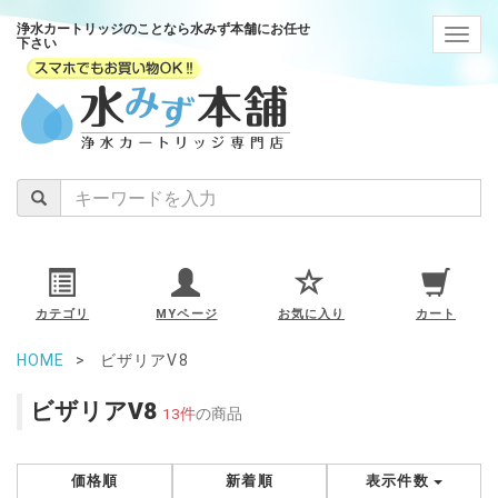
浄水カートリッジのことなら水みず本舗にお任せ
navig
下さい
カテゴリ
MYページ
お気に入り
カート
HOME
ビザリアV8
ビザリアV8
13件
の商品
価格順
新着順
表示件数