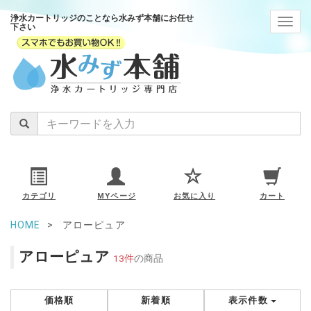
浄水カートリッジのことなら水みず本舗にお任せ
navig
下さい
カテゴリ
MYページ
お気に入り
カート
HOME
アローピュア
アローピュア
13件
の商品
価格順
新着順
表示件数