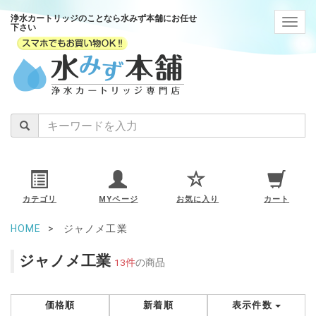
浄水カートリッジのことなら水みず本舗にお任せ
navig
下さい
カテゴリ
MYページ
お気に入り
カート
HOME
ジャノメ工業
ジャノメ工業
13件
の商品
価格順
新着順
表示件数