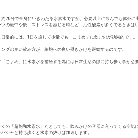
と約20分で全身にいきわたる水素水ですが、必要以上に飲んでも体外に
ーツの最中や後、ストレスを感じる時など、活性酸素が多くでるときは
し日常的には、1日を通して少量でも「こまめ」に飲むのが効果的です。
ミングの良い飲み方が、細胞への良い働きかけを継続するのです。
て「こまめ」に水素水を補給する為には日常生活の際に持ち歩く事が必
かくの「超飽和水素水」だとしても、飲みかけの容器に入ってくる空気
ャパシャと持ち歩くと水素の抜けは加速します。