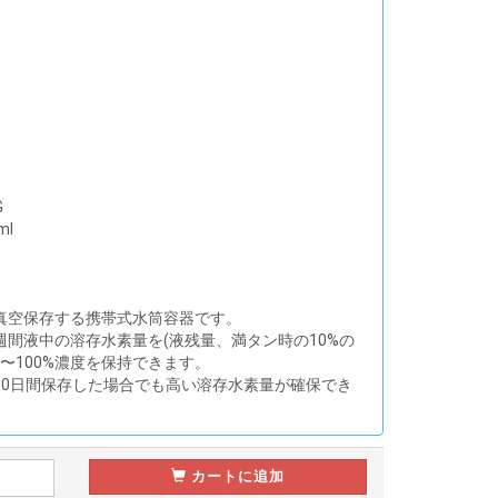
G
ml
真空保存する携帯式水筒容器です。
週間液中の溶存水素量を(液残量、満タン時の10%の
0〜100%濃度を保持できます。
10日間保存した場合でも高い溶存水素量が確保でき
カートに追加