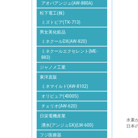
アオバアンジュ(AW-880A)
松下電工(株)
ミズトピア(TK-713)
男女美化粧品
ミネクールDX(AW-820)
ミネクールエクセレント(ME-
883)
ジャノメ工業
東洋直販
ミネマイルド(AW-8102)
オリピュア(4000S)
チェリオ(AW-620)
日栄電機産業
水素
湧水(アンジュGX)(LW-600)
日本
フジ医療器