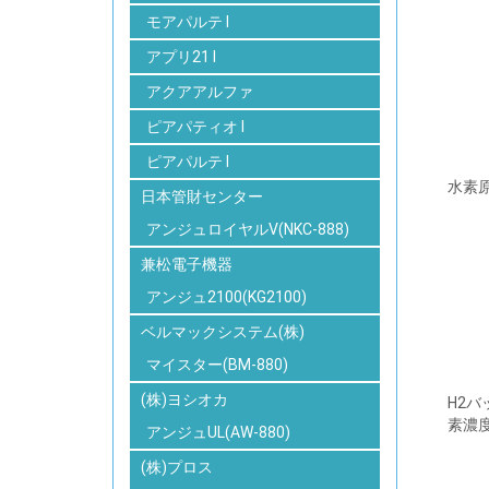
モアパルテ I
アプリ21 I
アクアアルファ
ピアパティオ I
ピアパルテ I
水素
日本管財センター
アンジュロイヤルV(NKC-888)
兼松電子機器
アンジュ2100(KG2100)
ベルマックシステム(株)
マイスター(BM-880)
(株)ヨシオカ
H2
素濃
アンジュUL(AW-880)
(株)プロス