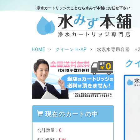
浄水カートリッジのことなら水みず本舗にお任せ下さい
HOME
クイーン H-AP
水素水専用容器 H2-
クイ
現在のカートの中
合計数量：
0
商品金額：
0円