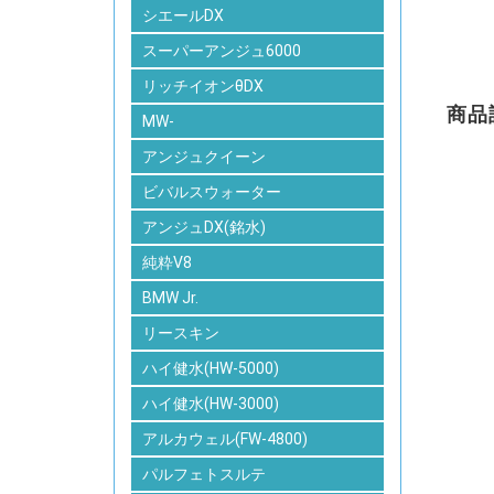
シエールDX
スーパーアンジュ6000
リッチイオンθDX
商品
MW-
アンジュクイーン
ビバルスウォーター
アンジュDX(銘水)
純粋V8
BMW Jr.
リースキン
ハイ健水(HW-5000)
ハイ健水(HW-3000)
アルカウェル(FW-4800)
パルフェトスルテ