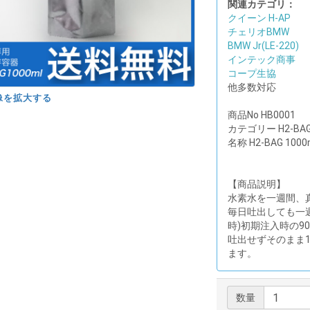
関連カテゴリ：
クイーン H-AP
チェリオBMW
BMW Jr(LE-220)
インテック商事
コープ生協
他多数対応
像を拡大する
商品No HB0001
カテゴリー H2-BA
名称 H2-BAG 1000
【商品説明】
水素水を一週間、
毎日吐出しても一
時)初期注入時の9
吐出せずそのまま
ます。
数量