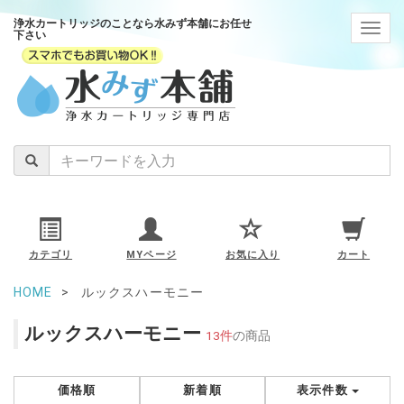
浄水カートリッジのことなら水みず本舗にお任せ
navig
下さい
カテゴリ
MYページ
お気に入り
カート
HOME
ルックスハーモニー
ルックスハーモニー
13件
の商品
価格順
新着順
表示件数