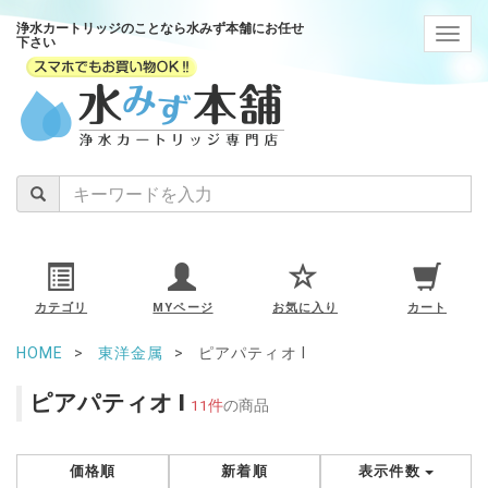
浄水カートリッジのことなら水みず本舗にお任せ
navig
下さい
カテゴリ
MYページ
お気に入り
カート
HOME
東洋金属
ピアパティオ I
ピアパティオ I
11件
の商品
価格順
新着順
表示件数