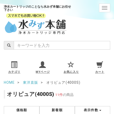
浄水カートリッジのことなら水みず本舗にお任せ
navig
下さい
カテゴリ
MYページ
お気に入り
カート
HOME
東洋直販
オリピュア(4000S)
オリピュア(4000S)
11件
の商品
価格順
新着順
表示件数