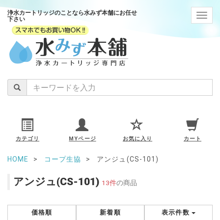
浄水カートリッジのことなら水みず本舗にお任せ
navig
下さい
カテゴリ
MYページ
お気に入り
カート
HOME
コープ生協
アンジュ(CS-101)
アンジュ(CS-101)
13件
の商品
価格順
新着順
表示件数