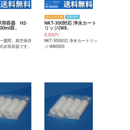
ポイント２倍
送料無料
用容器 H2-
NKT-300対応 浄水カート
0ml容..
リッジ(W8..
8,300円
一週間、真空保存
NKT-300対応 浄水カートリッ
式水筒容器です。
ジ W8000S