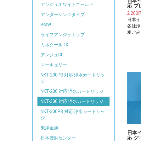
日本
アンジュホワイトゴールド
応 プ
2,200
アンダーシンクタイプ
日本イ
BMW:
各社浄
粗ごみ
ライフアンジュトップ
下さい
水器・
ミネクールDX
るフィ
アンジュGL
はござ
マーキュリー
NKT-200PB 対応 浄水カートリッ
ジ
NKT-200 対応 浄水カートリッジ
NKT-300 対応 浄水カートリッジ
NKT-300PB 対応 浄水カートリッ
ジ
東洋金属
日本
応 グ
日本管財センター