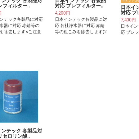
インテック 各製品対
日本インテック 各製品
ポイント２
レフィルター..
対応 プレフィルター..
日本イ
対応 プ
円
4,200円
ンテック各製品に対応
日本インテック各製品に対
7,400円
水器に対応 赤錆等の
応 各社浄水器に対応 赤錆
日本イン
を除去します※ご注意
等の粗ごみを除去します(2
応 プレ
※プレフィルターは整
本セット)※ご注意下さい※
+交換用
浄水器本体に取り付け
プレフィルターは整水器・
年分)※
ルターカートリッジで
浄水器本体に取り付けるフ
フィルタ
いません。
ィルターカートリッジでは
器本体に
ございません。
ターカー
いません
インテック 各製品対
リセロリン酸..