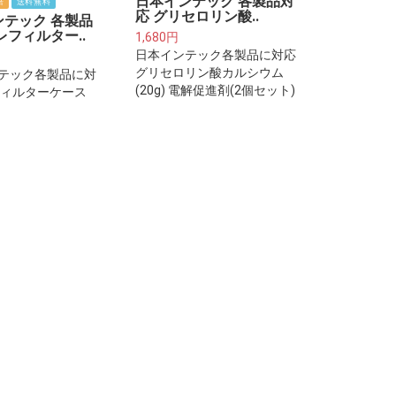
日本インテック 各製品対
倍
送料無料
応 グリセロリン酸..
ンテック 各製品
レフィルター..
1,680円
日本インテック各製品に対応
グリセロリン酸カルシウム
テック各製品に対
(20g) 電解促進剤(2個セット)
フィルターケース
カートリッジ(約2
ご注意下さい※プレ
ーは整水器・浄水
取り付けるフィル
トリッジではござ
。