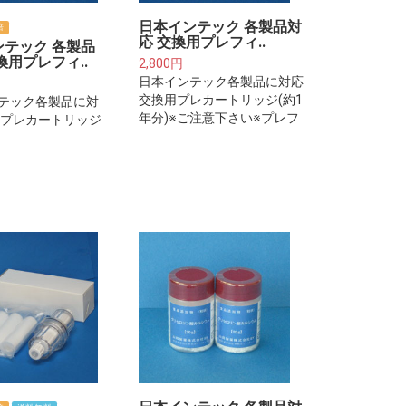
日本インテック 各製品対
倍
応 交換用プレフィ..
ンテック 各製品
換用プレフィ..
2,800円
日本インテック各製品に対応
交換用プレカートリッジ(約1
テック各製品に対
年分)※ご注意下さい※プレフ
用プレカートリッジ
ィルターは整水器・浄水器本
)※ご注意下さい※
体に取り付けるフィルターカ
ルターは整水器・
ートリッジではございませ
体に取り付けるフ
ん。
カートリッジでは
せん。