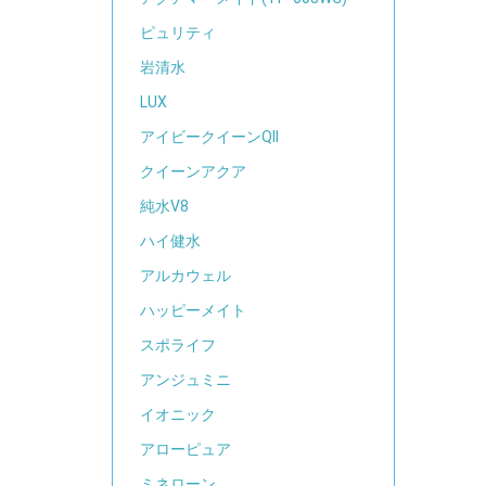
ピュリティ
岩清水
LUX
アイビークイーンQII
クイーンアクア
純水V8
ハイ健水
アルカウェル
ハッピーメイト
スポライフ
アンジュミニ
イオニック
アローピュア
ミネローン