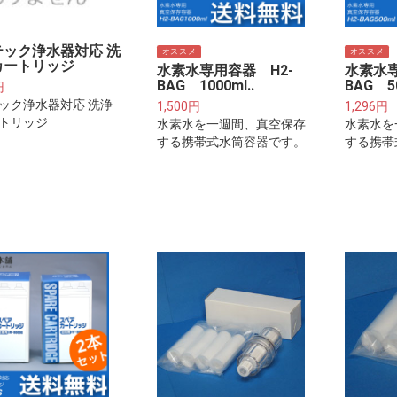
テック浄水器対応 洗
オススメ
オススメ
カートリッジ
水素水専用容器 H2-
水素水専
BAG 1000ml..
BAG 50
円
ック浄水器対応 洗浄
1,500円
1,296円
トリッジ
水素水を一週間、真空保存
水素水を
する携帯式水筒容器です。
する携帯