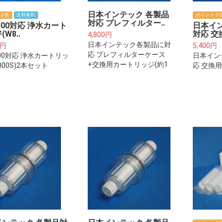
日本インテック 各製品
２倍
送料無料
ポイント２
対応 プレフィルター..
-300対応 浄水カート
日本イ
W8..
対応 交
4,800円
日本インテック各製品に対
0円
5,400円
応 プレフィルターケース
300対応 浄水カートリッ
日本イン
+交換用カートリッジ(約1
000S)2本セット
応 交換
年分)※ご注意下さい※プレ
(約2年分
フィルターは整水器・浄水
プレフィ
器本体に取り付けるフィル
浄水器本
ターカートリッジではござ
ィルター
いません。
ございま