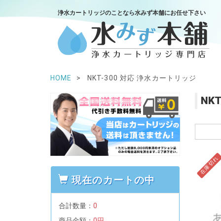
浄水カートリッジのことなら水みず本舗にお任せ下さい
HOME
NKT-300 対応 浄水カートリッジ
NK
在庫切れ
現在のカートの中
合計数量：
0
商品金額：
0円